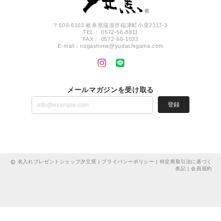
〒509-6103 岐阜県瑞浪市稲津町小里2317-3
TEL： 0572-56-8811
FAX： 0572-66-1033
E-mail：
nagashima@yudachigama.com
メールマガジンを受け取る
登録
名入れプレゼントショップ夕立窯 |
プライバシーポリシー
|
特定商取引法に基づく
表記
|
会員規約