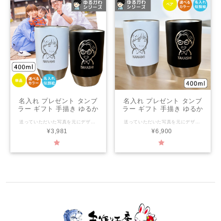
名入れ プレゼント タンブ
名入れ プレゼント タンブ
ラー ギフト 手描き ゆるか
ラー ギフト 手描き ゆるか
わ 似顔絵 レーザー ステン
わ 似顔絵 レーザー ステン
送っていただいた写真を元にデザイナーが描いた似顔絵を彫刻したステンレスタンブラー 見た目が可愛く毎日使ってもらえるそんなデザイン。 ハンドメイドならではのオンリーワンをプレゼント ご注文を頂き、一から 一つ一つ手作りにて大切にお作りいたします。 大好きな方への記念日や結婚祝いにおすすめです。 二重構造になっているので保冷・保温機能が高く、 結露しにくく、熱くなりにくいのでHOTを入れても安心して持つ事が出来ます。 タンブラーカラー ブラック/ホワイトからお選びください。 プリントのもとになる写真をお送りいただきましてからの作成となります。 似顔絵写真送付はご注文後、メールにてご案内いたします。 一つ一つ丁寧に名入れ致します 窯元だから出来る名入れ商品 ご注文を受けてから作成を致します。 名入れについて ローマ字：10文字まで（大文字デザイン） 名入れ商品につきましては、キャンセル・返品を致しかねます。 レイアウトはデザイナーにおまかせとなります。 サイズ約 直径8.0×12.2cm 400ml 素材：ステンレス レンジ不可/食洗機不可/オーブン不可
送っていただいた写真を元にデザイナーが描いた似顔絵を彫刻したステンレスタンブラー 見た目が可愛く毎日使ってもらえるそんなデザイン。 ハンドメイドならではのオンリーワンをプレゼント ご注文を頂き、一から 一つ一つ手作りにて大切にお作りいたします。 大好きな方への記念日や結婚祝いにおすすめです。 二重構造になっているので保冷・保温機能が高く、 結露しにくく、熱くなりにくいのでHOTを入れても安心して持つ事が出来ます。 タンブラーカラー ブラック/ホワイトからお選びください。 プリントのもとになる写真をお送りいただきましてからの作成となります。 似顔絵写真送付はご注文後、メールにてご案内いたします。 一つ一つ丁寧に名入れ致します 窯元だから出来る名入れ商品 ご注文を受けてから作成を致します。 名入れについて ローマ字：10文字まで（大文字デザイン） 名入れ商品につきましては、キャンセル・返品を致しかねます。 レイアウトはデザイナーにおまかせとなります。 サイズ約 直径8.0×12.2cm 400ml 素材：ステンレス レンジ不可/食洗機不可/オーブン不可
レスタンブラー (単品)
レスタンブラー (ペア)
¥3,981
¥6,900
（洋）最速 結婚祝い 名前
（洋）最速 結婚祝い 名前
入り 誕生日 還暦祝い
入り 誕生日 還暦祝い
ki152
ki152p