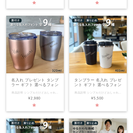
誕生日 還暦祝い 父 母 男
名入れタンブラー 結婚祝
性 女性 敬老の日 プレゼン
い 名前入り 保温 冷温 誕
ト 夕立窯
生日 還暦祝い 父 母 男性
女性 夕立窯
名入れ プレゼント タンブ
タンブラー 名入れ プレゼ
ラー ギフト 選べるフォン
ント ギフト 選べるフォン
ト全9種 蓋付きステンレス
ト全9種 蓋付きステンレス
商品説明 シンプルだけどおしゃれな名入れステンレスタンブラー 見た目が可愛く毎日使ってもらえるそんなデザイン。 ハンドメイドならではのオンリーワンをプレゼント ご注文を頂き、一から 一つ一つ手作りにて大切にお作りいたします。 大好きな方への記念日や結婚祝いにおすすめです。 二重構造になっているので保冷・保温機能が高く、 結露しにくく、熱くなりにくいのでHOTを入れても安心して持つ事が出来ます。 ●タンブラーカラー ピンク/ブルーからお選びください。 一つ一つ丁寧に名入れ致します 窯元だから出来る名入れ商品 ご注文を受けてから作成を致します。 名入れについて ●上段：日本語4文字まで/英語8文字まで ●下段：日本語4文字まで/英語8文字まで ●名入れ商品につきましては、キャンセル・返品を致しかねます。 レイアウトはデザイナーにおまかせとなります。 サイズ/材質 本体：約 直径8×h9.4cm 320ml フタ：約 8.5×7.8×ｈ2.2ｃｍ 素材：本体ステンレス フタ：ＡＳ パッキン：シリコン レンジ/食洗機/オーブン レンジ不可/食洗機不可/オーブン不可 【注意事項】 ●手作り製品・型製品にかかわらず、重量、サイズに個体差がございます。 ●製品には、製造工程で生じた極小の黒点や小さなキズが見られる場合があります。 ●手洗い、食器洗浄機にかかわらず、洗剤は中性洗剤をおすすめいたします。 ●ご使用後は汚れを早く落とし、十分乾燥させてからご収納ください。 ●乾燥が不十分ですと、カビ・シミ・臭気の原因となる場合がございます。
商品説明 シンプルだけどおしゃれな名入れステンレスタンブラー 見た目が可愛く毎日使ってもらえるそんなデザイン。 ハンドメイドならではのオンリーワンをプレゼント ご注文を頂き、一から 一つ一つ手作りにて大切にお作りいたします。 大好きな方への記念日や結婚祝いにおすすめです。 二重構造になっているので保冷・保温機能が高く、 結露しにくく、熱くなりにくいのでHOTを入れても安心して持つ事が出来ます。 ●タンブラーカラー ホワイト/ブラックからお選びください。 プリントのもとになる写真をお送りいただきましてからの作成となります。 似顔絵写真送付はご注文後、メールにてご案内いたします。 一つ一つ丁寧に名入れ致します 窯元だから出来る名入れ商品 ご注文を受けてから作成を致します。 名入れについて ●上段：日本語4文字まで/英語8文字まで ●下段：日本語4文字まで/英語8文字まで ●名入れ商品につきましては、キャンセル・返品を致しかねます。 レイアウトはデザイナーにおまかせとなります。 ペア希望の方は1個目/2個目のカラーはご選択した項目通りの内容となります。 間違えないようご確認ください。 サイズ/材質 本体：約 直径9cm×H14.4cm 400ml フタ：約 直径8.5cm×H3.5cm 素材：本体ステンレス フタ：ポリプロピレン パッキン・滑り止め：シリコーンゴム レンジ/食洗機/オーブン レンジ不可/食洗機不可/オーブン不可 【注意事項】 ●密封容器ではありませんので、横にしたり、持ち運んだりしないでください。 ●手作り製品・型製品にかかわらず、重量、サイズに個体差がございます。 ●製品には、製造工程で生じた極小の黒点や小さなキズが見られる場合があります。 ●手洗い、食器洗浄機にかかわらず、洗剤は中性洗剤をおすすめいたします。 ●ご使用後は汚れを早く落とし、十分乾燥させてからご収納ください。 ●乾燥が不十分ですと、カビ・シミ・臭気の原因となる場合がございます。
タンブラー 全2色
タンブラー 全2色
¥2,980
¥5,500
xt004（単品）（洋）最速
xt005p（ペア）（洋）最
| 名入れタンブラー 結婚祝
速 | 名入れタンブラー 名
い 名前入り 保温 冷温 誕
前入り おしゃれ かわいい
生日 還暦祝い 父 母 男性
カップ 保温 冷温 誕生日
女性 夕立窯
結婚祝い お祝い 男性 女性
お祝い 友人 夕立窯