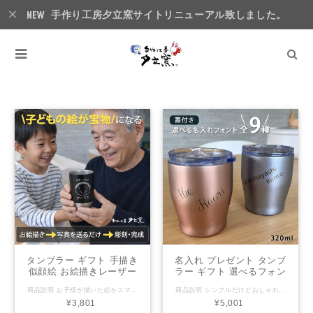
手作り工房夕立窯サイトリニューアル致しました。
タンブラー
タンブラー ギフト 手描き
名入れ プレゼント タンブ
似顔絵 お絵描きレーザー
ラー ギフト 選べるフォン
ステンレスタンブラー
ト全9種 蓋付きステンレス
商品説明 お子様が描いた絵をスマホで撮影したものを送っていただき、写真そのままを彫刻したステンレスタンブラー 見た目が可愛く毎日使ってもらえるそんなデザイン。 ハンドメイドならではのオンリーワンをプレゼント ご注文を頂き、一から 一つ一つ手作りにて大切にお作りいたします。 大好きな方への記念日や結婚祝いにおすすめです。 二重構造になっているので保冷・保温機能が高く、 結露しにくく、熱くなりにくいのでHOTを入れても安心して持つ事が出来ます。 ●タンブラーカラー ブラック/ホワイトからお選びください。 写真をお送りいただきましてからの作成となります。 写真送付方法はご注文後、弊社公式LINEにお送りください。 名入れについて ●別途こちらでの入力は不可となります。 ●商品につきましては、キャンセル・返品を致しかねます。 レイアウトはデザイナーにおまかせとなります。 サイズ/材質 本体：約 直径8.0×12.2cm 400ml 素材：ステンレス レンジ/食洗機/オーブン レンジ不可/食洗機不可/オーブン不可 【注意事項】 ●密封容器ではありませんので、横にしたり、持ち運んだりしないでください。 ●手作り製品・型製品にかかわらず、重量、サイズに個体差がございます。 ●製品には、製造工程で生じた極小の黒点や小さなキズが見られる場合があります。 ●手洗い、食器洗浄機にかかわらず、洗剤は中性洗剤をおすすめいたします。 ●ご使用後は汚れを早く落とし、十分乾燥させてからご収納ください。 ●乾燥が不十分ですと、カビ・シミ・臭気の原因となる場合がございます。
商品説明 シンプルだけどおしゃれな名入れステンレスタンブラー 見た目が可愛く毎日使ってもらえるそんなデザイン。 ハンドメイドならではのオンリーワンをプレゼント ご注文を頂き、一から 一つ一つ手作りにて大切にお作りいたします。 大好きな方への記念日や結婚祝いにおすすめです。 二重構造になっているので保冷・保温機能が高く、 結露しにくく、熱くなりにくいのでHOTを入れても安心して持つ事が出来ます。 ●タンブラーカラー ピンク/ブルーからお選びください。 一つ一つ丁寧に名入れ致します 窯元だから出来る名入れ商品 ご注文を受けてから作成を致します。 名入れについて ●上段：日本語4文字まで/英語8文字まで ●下段：日本語4文字まで/英語8文字まで ●名入れ商品につきましては、キャンセル・返品を致しかねます。 レイアウトはデザイナーにおまかせとなります。 ペア希望の方は1個目/2個目のカラーはご選択した項目通りの内容となります。 間違えないようご確認ください。 サイズ/材質 本体：約 直径8×h9.4cm 320ml フタ：約 8.5×7.8×ｈ2.2ｃｍ 素材：本体ステンレス フタ：ＡＳ パッキン：シリコン レンジ/食洗機/オーブン レンジ不可/食洗機不可/オーブン不可 【注意事項】 ●手作り製品・型製品にかかわらず、重量、サイズに個体差がございます。 ●製品には、製造工程で生じた極小の黒点や小さなキズが見られる場合があります。 ●手洗い、食器洗浄機にかかわらず、洗剤は中性洗剤をおすすめいたします。 ●ご使用後は汚れを早く落とし、十分乾燥させてからご収納ください。 ●乾燥が不十分ですと、カビ・シミ・臭気の原因となる場合がございます。
xt010 (単品)（洋） | タン
タンブラー 全2色
¥3,801
¥5,001
ブラー 名前入り 保温 冷温
xt004p（ペア）（洋） |