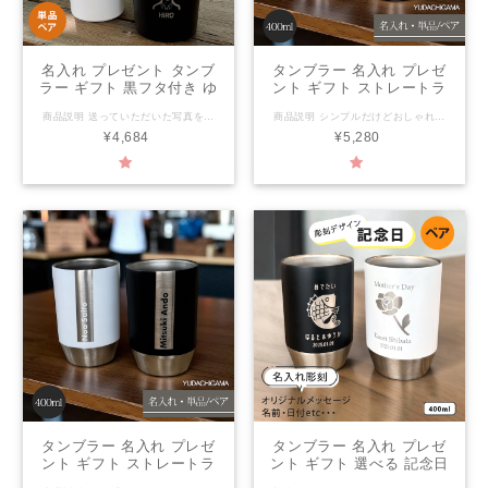
名入れ プレゼント タンブ
タンブラー 名入れ プレゼ
ラー ギフト 黒フタ付き ゆ
ント ギフト ストレートラ
るかわ 似顔絵 レーザー ス
イン ステンレスタンブラ
商品説明 送っていただいた写真を元にデザイナーが描いた似顔絵を彫刻したステンレスタンブラー 見た目が可愛く毎日使ってもらえるそんなデザイン。 ハンドメイドならではのオンリーワンをプレゼント ご注文を頂き、一から 一つ一つ手作りにて大切にお作りいたします。 大好きな方への記念日や結婚祝いにおすすめです。 二重構造になっているので保冷・保温機能が高く、 結露しにくく、熱くなりにくいのでHOTを入れても安心して持つ事が出来ます。 ●タンブラーカラー ホワイト/ブラックからお選びください。 プリントのもとになる写真をお送りいただきましてからの作成となります。 似顔絵写真送付はご注文後、メールにてご案内いたします。 一つ一つ丁寧に名入れ致します 窯元だから出来る名入れ商品 ご注文を受けてから作成を致します。 名入れについて ●ローマ字：10文字まで（大文字デザイン） ●名入れ商品につきましては、キャンセル・返品を致しかねます。 レイアウトはデザイナーにおまかせとなります。 サイズ/材質 本体：約 直径9cm×H14.4cm 400ml フタ：約 直径8.5cm×H3.5cm 素材：本体ステンレス フタ：ポリプロピレン パッキン・滑り止め：シリコーンゴム レンジ/食洗機/オーブン レンジ不可/食洗機不可/オーブン不可 【注意事項】 ●密封容器ではありませんので、横にしたり、持ち運んだりしないでください。 ●手作り製品・型製品にかかわらず、重量、サイズに個体差がございます。 ●製品には、製造工程で生じた極小の黒点や小さなキズが見られる場合があります。 ●手洗い、食器洗浄機にかかわらず、洗剤は中性洗剤をおすすめいたします。 ●ご使用後は汚れを早く落とし、十分乾燥させてからご収納ください。 ●乾燥が不十分ですと、カビ・シミ・臭気の原因となる場合がございます。
商品説明 シンプルだけどおしゃれな名入れステンレスタンブラー 見た目が可愛く毎日使ってもらえるそんなデザイン。 ハンドメイドならではのオンリーワンをプレゼント ご注文を頂き、一から 一つ一つ手作りにて大切にお作りいたします。 大好きな方への記念日や結婚祝いにおすすめです。 二重構造になっているので保冷・保温機能が高く、 結露しにくく、熱くなりにくいのでHOTを入れても安心して持つ事が出来ます。 ●単品/セットからお選びください。 一つ一つ丁寧に名入れ致します 窯元だから出来る名入れ商品 ご注文を受けてから作成を致します。 名入れについて ●ローマ字：20文字まで（頭文字のみ大文字） ●名入れ商品につきましては、キャンセル・返品を致しかねます。 レイアウトはデザイナーにおまかせとなります。 サイズ/材質 サイズ約 直径8.0×12.2cm 400ml 素材：ステンレス レンジ/食洗機/オーブン レンジ不可/食洗機不可/オーブン不可 【注意事項】 ●手作り製品・型製品にかかわらず、重量、サイズに個体差がございます。 ●製品には、製造工程で生じた極小の黒点や小さなキズが見られる場合があります。 ●手洗い、食器洗浄機にかかわらず、洗剤は中性洗剤をおすすめいたします。 ●ご使用後は汚れを早く落とし、十分乾燥させてからご収納ください。 ●乾燥が不十分ですと、カビ・シミ・臭気の原因となる場合がございます。
テンレスタンブラー (単品/
ー 全2色 （ペア）（洋）
¥4,684
¥5,280
ペア)（洋）最速 | 名入れ
最速 | 名入れタンブラー
タンブラー 結婚祝い 名前
名前入り おしゃれ かわい
入り 保温 冷温 誕生日 還
い カップ 保温 冷温 誕生
暦祝い 父 母 男性 女性
日 結婚祝い お祝い 男性
ki160
女性 お祝い 友人 xt003p
タンブラー 名入れ プレゼ
タンブラー 名入れ プレゼ
ント ギフト ストレートラ
ント ギフト 選べる 記念日
イン ステンレスタンブラ
デザイン 彫刻 ステンレス