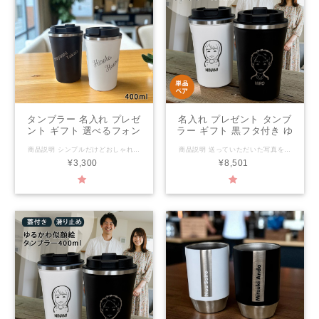
タンブラー 名入れ プレゼ
名入れ プレゼント タンブ
ント ギフト 選べるフォン
ラー ギフト 黒フタ付き ゆ
ト全9種 蓋付きステンレス
るかわ 似顔絵 レーザー ス
商品説明 シンプルだけどおしゃれな名入れステンレスタンブラー 見た目が可愛く毎日使ってもらえるそんなデザイン。 ハンドメイドならではのオンリーワンをプレゼント ご注文を頂き、一から 一つ一つ手作りにて大切にお作りいたします。 大好きな方への記念日や結婚祝いにおすすめです。 二重構造になっているので保冷・保温機能が高く、 結露しにくく、熱くなりにくいのでHOTを入れても安心して持つ事が出来ます。 ●タンブラーカラー ホワイト/ブラックからお選びください。 プリントのもとになる写真をお送りいただきましてからの作成となります。 似顔絵写真送付はご注文後、メールにてご案内いたします。 一つ一つ丁寧に名入れ致します 窯元だから出来る名入れ商品 ご注文を受けてから作成を致します。 名入れについて ●上段：日本語4文字まで/英語8文字まで ●下段：日本語4文字まで/英語8文字まで ●名入れ商品につきましては、キャンセル・返品を致しかねます。 レイアウトはデザイナーにおまかせとなります。 サイズ/材質 本体：約 直径9cm×H14.4cm 400ml フタ：約 直径8.5cm×H3.5cm 素材：本体ステンレス フタ：ポリプロピレン パッキン・滑り止め：シリコーンゴム レンジ/食洗機/オーブン レンジ不可/食洗機不可/オーブン不可 【注意事項】 ●密封容器ではありませんので、横にしたり、持ち運んだりしないでください。 ●手作り製品・型製品にかかわらず、重量、サイズに個体差がございます。 ●製品には、製造工程で生じた極小の黒点や小さなキズが見られる場合があります。 ●手洗い、食器洗浄機にかかわらず、洗剤は中性洗剤をおすすめいたします。 ●ご使用後は汚れを早く落とし、十分乾燥させてからご収納ください。 ●乾燥が不十分ですと、カビ・シミ・臭気の原因となる場合がございます。
商品説明 送っていただいた写真を元にデザイナーが描いた似顔絵を彫刻したステンレスタンブラー 見た目が可愛く毎日使ってもらえるそんなデザイン。 ハンドメイドならではのオンリーワンをプレゼント ご注文を頂き、一から 一つ一つ手作りにて大切にお作りいたします。 大好きな方への記念日や結婚祝いにおすすめです。 二重構造になっているので保冷・保温機能が高く、 結露しにくく、熱くなりにくいのでHOTを入れても安心して持つ事が出来ます。 ●タンブラーカラー ホワイト/ブラックからお選びください。 プリントのもとになる写真をお送りいただきましてからの作成となります。 似顔絵写真送付はご注文後、メールにてご案内いたします。 一つ一つ丁寧に名入れ致します 窯元だから出来る名入れ商品 ご注文を受けてから作成を致します。 名入れについて ●ローマ字：10文字まで（大文字デザイン） ●名入れ商品につきましては、キャンセル・返品を致しかねます。 レイアウトはデザイナーにおまかせとなります。 サイズ/材質 本体：約 直径9cm×H14.4cm 400ml フタ：約 直径8.5cm×H3.5cm 素材：本体ステンレス フタ：ポリプロピレン パッキン・滑り止め：シリコーンゴム レンジ/食洗機/オーブン レンジ不可/食洗機不可/オーブン不可 【注意事項】 ●密封容器ではありませんので、横にしたり、持ち運んだりしないでください。 ●手作り製品・型製品にかかわらず、重量、サイズに個体差がございます。 ●製品には、製造工程で生じた極小の黒点や小さなキズが見られる場合があります。 ●手洗い、食器洗浄機にかかわらず、洗剤は中性洗剤をおすすめいたします。 ●ご使用後は汚れを早く落とし、十分乾燥させてからご収納ください。 ●乾燥が不十分ですと、カビ・シミ・臭気の原因となる場合がございます。
タンブラー 全2色
テンレスタンブラー ペア
¥3,300
¥8,501
xt005（単品）（洋）最速
（洋）最速 | 名入れタンブ
| 名入れタンブラー 名前入
ラー 結婚祝い 名前入り 保
り おしゃれ かわいい カッ
温 冷温 誕生日 還暦祝い
プ 保温 冷温 誕生日 結婚
父 母 男性 女性 ki160
祝い お祝い 男性 女性 お
祝い 友人 夕立窯