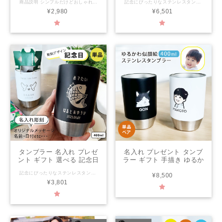
商品説明 シンプルだけどおしゃれな名入れステンレスタンブラー 見た目が可愛く毎日使ってもらえるそんなデザイン。 ハンドメイドならではのオンリーワンをプレゼント ご注文を頂き、一から 一つ一つ手作りにて大切にお作りいたします。 大好きな方への記念日や結婚祝いにおすすめです。 二重構造になっているので保冷・保温機能が高く、 結露しにくく、熱くなりにくいのでHOTを入れても安心して持つ事が出来ます。 ●単品/セットからお選びください。 一つ一つ丁寧に名入れ致します 窯元だから出来る名入れ商品 ご注文を受けてから作成を致します。 名入れについて ●ローマ字：20文字まで（頭文字のみ大文字） ●名入れ商品につきましては、キャンセル・返品を致しかねます。 レイアウトはデザイナーにおまかせとなります。 サイズ/材質 サイズ約 直径8.0×12.2cm 400ml 素材：ステンレス レンジ/食洗機/オーブン レンジ不可/食洗機不可/オーブン不可 【注意事項】 ●手作り製品・型製品にかかわらず、重量、サイズに個体差がございます。 ●製品には、製造工程で生じた極小の黒点や小さなキズが見られる場合があります。 ●手洗い、食器洗浄機にかかわらず、洗剤は中性洗剤をおすすめいたします。 ●ご使用後は汚れを早く落とし、十分乾燥させてからご収納ください。 ●乾燥が不十分ですと、カビ・シミ・臭気の原因となる場合がございます。
記念にぴったりなステンレスタンブラーです。 名入れやオリジナルメッセージを彫刻できるので、特別な贈り物に最適！ 記念日デザインは12種類から選べるので、思い出をしっかり刻めます。 保温・冷温どちらもにも対応しているので、季節を問わず使えます。 男性にも女性にも喜ばれるこのタンブラーで、友人や大切な人へのお祝いを特別なものにしませんか？ 一つ一つ丁寧に名入れ致します。 ご注文を受けてから作成を致します。 ___________________________________________________________________ 《注文方法について》 ☆購入手続きページの備考欄に 【名入れ等の内容】【アイコン】【名入れフォント】をご入力ください （※２点分ご入力ください） 【名入れ等の内容】 商品画像内「デザインについて」をご覧いただき、 行1、行2、行３についてご入力ください 【アイコン】 商品画像内「アイコン一覧」よりお選びください 【名入れフォント】 商品画像内「名入れフォント一覧」よりお選びください ●名入れ商品につきましては、キャンセル・返品を致しかねます。 サイズ：約直径8.0×12.2cm 400ml 素材：ステンレス レンジ不可/食洗機不可/オーブン不可
ー 全2色 （単品）（洋）
タンブラー 全2色（洋）
¥2,980
¥6,501
最速 | 名入れタンブラー
〈ペア〉最速 | 名前入り
名前入り おしゃれ かわい
結婚祝い 長寿祝い 誕生日
い カップ 保温 冷温 誕生
xt002p
日 結婚祝い お祝い 男性
女性 お祝い 友人 xt003
タンブラー 名入れ プレゼ
名入れ プレゼント タンブ
ント ギフト 選べる 記念日
ラー ギフト 手描き ゆるか
デザイン 彫刻 ステンレス
わ 似顔絵 ステンレスタン
記念にぴったりなステンレスタンブラーです。 名入れやオリジナルメッセージを彫刻できるので、特別な贈り物に最適！ 記念日デザインは12種類から選べるので、思い出をしっかり刻めます。 保温・冷温どちらもにも対応しているので、季節を問わず使えます。 男性にも女性にも喜ばれるこのタンブラーで、友人や大切な人へのお祝いを特別なものにしませんか？ 一つ一つ丁寧に名入れ致します。 ご注文を受けてから作成を致します。 ___________________________________________________________________ 《注文方法について》 ☆購入手続きページの備考欄に 【名入れ等の内容】【アイコン】【名入れフォント】をご入力ください 【名入れ等の内容】 商品画像内「デザインについて」をご覧いただき、 行1、行2、行３についてご入力ください 【アイコン】 商品画像内「アイコン一覧」よりお選びください 【名入れフォント】 商品画像内「名入れフォント一覧」よりお選びください ●名入れ商品につきましては、キャンセル・返品を致しかねます。 サイズ：約直径8.0×12.2cm 400ml 素材：ステンレス レンジ不可/食洗機不可/オーブン不可
タンブラー 全2色（洋）
ブラー (ペア)（洋）最速
¥8,500
¥3,801
〈単品〉超最速 | 名前入り
結婚祝い 還暦祝い ki150p
結婚祝い 長寿祝い 誕生日
xt002