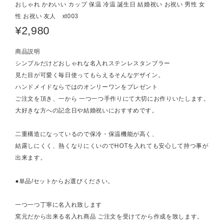
おしゃれ かわいい カップ 保温 冷温 誕生日 結婚祝い お祝い 男性 女
性 お祝い 友人 xt003
¥2,980
商品説明
シンプルだけどおしゃれな名入れステンレスタンブラー
見た目が可愛く毎日使ってもらえるそんなデザイン。
ハンドメイドならではのオンリーワンをプレゼント
ご注文を頂き、一から 一つ一つ手作りにて大切にお作りいたします。
大好きな方への記念日や結婚祝いにおすすめです。
二重構造になっているので保冷・保温機能が高く、
結露しにくく、熱くなりにくいのでHOTを入れても安心して持つ事が
出来ます。
●単品/セットからお選びください。
一つ一つ丁寧に名入れ致します
窯元だから出来る名入れ商品 ご注文を受けてから作成を致します。