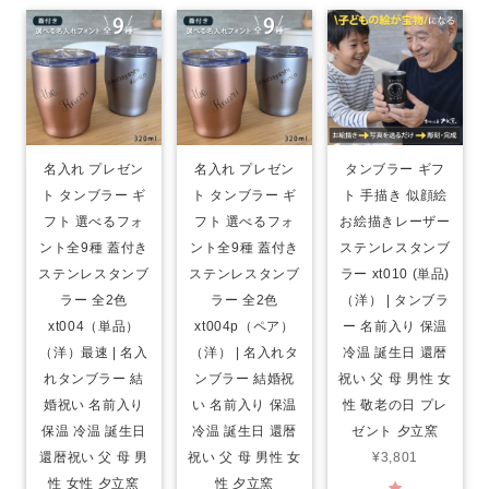
名入れ プレゼン
名入れ プレゼン
タンブラー ギフ
ト タンブラー ギ
ト タンブラー ギ
ト 手描き 似顔絵
フト 選べるフォ
フト 選べるフォ
お絵描きレーザー
ント全9種 蓋付き
ント全9種 蓋付き
ステンレスタンブ
ステンレスタンブ
ステンレスタンブ
ラー xt010 (単品)
ラー 全2色
ラー 全2色
（洋） | タンブラ
xt004（単品）
xt004p（ペア）
ー 名前入り 保温
（洋）最速 | 名入
（洋） | 名入れタ
冷温 誕生日 還暦
れタンブラー 結
ンブラー 結婚祝
祝い 父 母 男性 女
婚祝い 名前入り
い 名前入り 保温
性 敬老の日 プレ
保温 冷温 誕生日
冷温 誕生日 還暦
ゼント 夕立窯
還暦祝い 父 母 男
祝い 父 母 男性 女
¥3,801
性 女性 夕立窯
性 夕立窯