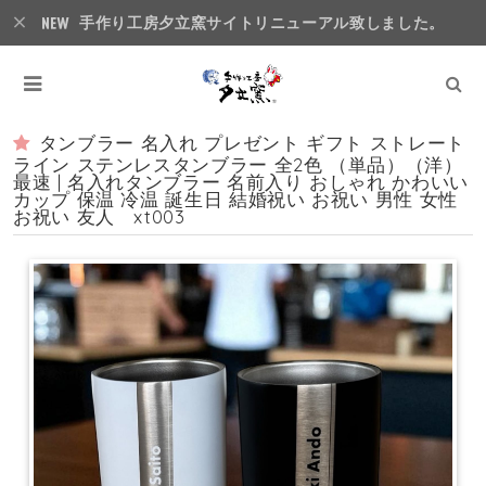
手作り工房夕立窯サイトリニューアル致しました。
タンブラー 名入れ プレゼント ギフト ストレート
ライン ステンレスタンブラー 全2色 （単品）（洋）
最速 | 名入れタンブラー 名前入り おしゃれ かわいい
カップ 保温 冷温 誕生日 結婚祝い お祝い 男性 女性
お祝い 友人 xt003