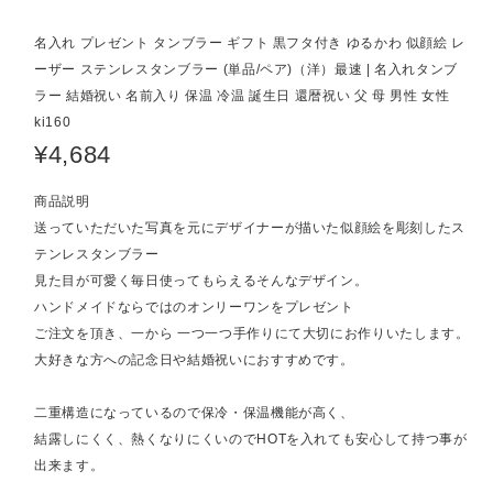
名入れ プレゼント タンブラー ギフト 黒フタ付き ゆるかわ 似顔絵 レ
ーザー ステンレスタンブラー (単品/ペア)（洋）最速 | 名入れタンブ
ラー 結婚祝い 名前入り 保温 冷温 誕生日 還暦祝い 父 母 男性 女性
ki160
¥4,684
商品説明
送っていただいた写真を元にデザイナーが描いた似顔絵を彫刻したス
テンレスタンブラー
見た目が可愛く毎日使ってもらえるそんなデザイン。
ハンドメイドならではのオンリーワンをプレゼント
ご注文を頂き、一から 一つ一つ手作りにて大切にお作りいたします。
大好きな方への記念日や結婚祝いにおすすめです。
二重構造になっているので保冷・保温機能が高く、
結露しにくく、熱くなりにくいのでHOTを入れても安心して持つ事が
出来ます。