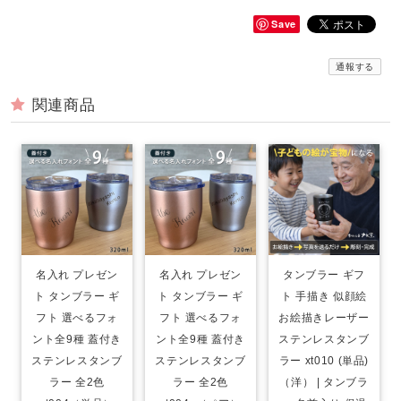
Save
通報する
関連商品
名入れ プレゼン
名入れ プレゼン
タンブラー ギフ
ト タンブラー ギ
ト タンブラー ギ
ト 手描き 似顔絵
フト 選べるフォ
フト 選べるフォ
お絵描きレーザー
ント全9種 蓋付き
ント全9種 蓋付き
ステンレスタンブ
ステンレスタンブ
ステンレスタンブ
ラー xt010 (単品)
ラー 全2色
ラー 全2色
（洋） | タンブラ