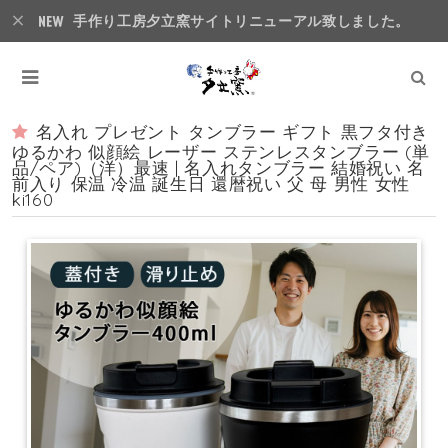
手作り工房夕立窯サイトリニューアル致しました。
名入れ プレゼント タンブラー ギフト 黒フタ付き
ゆるかわ 似顔絵 レーザー ステンレスタンブラー (単
品/ペア)（洋）最速 | 名入れタンブラー 結婚祝い 名
前入り 保温 冷温 誕生日 還暦祝い 父 母 男性 女性
ki160