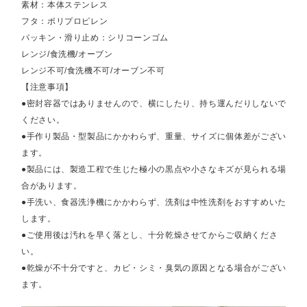
素材：本体ステンレス
フタ：ポリプロピレン
パッキン・滑り止め：シリコーンゴム
レンジ/食洗機/オーブン
レンジ不可/食洗機不可/オーブン不可
【注意事項】
●密封容器ではありませんので、横にしたり、持ち運んだりしないで
ください。
●手作り製品・型製品にかかわらず、重量、サイズに個体差がござい
ます。
●製品には、製造工程で生じた極小の黒点や小さなキズが見られる場
合があります。
●手洗い、食器洗浄機にかかわらず、洗剤は中性洗剤をおすすめいた
します。
●ご使用後は汚れを早く落とし、十分乾燥させてからご収納くださ
い。
●乾燥が不十分ですと、カビ・シミ・臭気の原因となる場合がござい
ます。