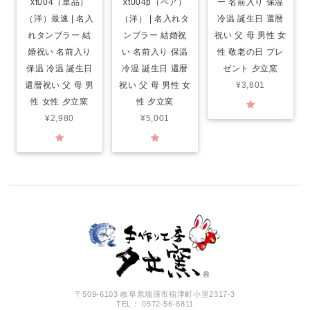
xt004（単品）
xt004p（ペア）
ー 名前入り 保温
（洋）最速 | 名入
（洋） | 名入れタ
冷温 誕生日 還暦
れタンブラー 結
ンブラー 結婚祝
祝い 父 母 男性 女
婚祝い 名前入り
い 名前入り 保温
性 敬老の日 プレ
保温 冷温 誕生日
冷温 誕生日 還暦
ゼント 夕立窯
還暦祝い 父 母 男
祝い 父 母 男性 女
¥3,801
性 女性 夕立窯
性 夕立窯
¥2,980
¥5,001
〒509-6103 岐阜県瑞浪市稲津町小里2317-3
TEL： 0572-56-8811