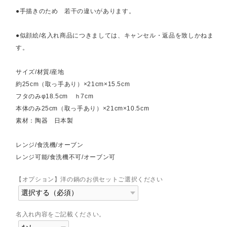
●手描きのため 若干の違いがあります。
●似顔絵/名入れ商品につきましては、キャンセル・返品を致しかねま
す。
サイズ/材質/産地
約25cm（取っ手あり）×21cm×15.5cm
フタのみφ18.5cm ｈ7cm
本体のみ25cm（取っ手あり）×21cm×10.5cm
素材：陶器 日本製
レンジ/食洗機/オーブン
レンジ可能/食洗機不可/オーブン可
【オプション】洋の鍋のお供セットご選択ください
名入れ内容をご記載ください。