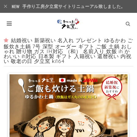
手作り工房夕立窯サイトリニューアル致しました。
結婚祝い 新築祝い 名入れ プレゼント ゆるかわ ご
飯炊き土鍋 7号 深型 オーダー ギフト ご飯 土鍋 おし
ゃれ 贈り物 ガス IH対応 （和） 名前入り 炊飯 ih か
わいい ih対応 日本製 ギフト 入籍祝い 還暦祝い 内祝
い 敬老の日 夕立窯 ki164