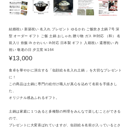
結婚祝い 新築祝い 名入れ プレゼント ゆるかわ ご飯炊き土鍋 7号 深
型 オーダー ギフト ご飯 土鍋 おしゃれ 贈り物 ガス IH対応 （和） 名
前入り 炊飯 ih かわいい ih対応 日本製 ギフト 入籍祝い 還暦祝い 内
祝い 敬老の日 夕立窯 ki164
¥13,000
食卓を華やかに演出する「似顔絵＆名入れ土鍋 」を大切なプレゼント
に！
この商品は土鍋に専門の絵付け職人が真心を込めて名前を手描きし
た、
オリジナル感あふれるギフト。
土鍋は家庭に１つあると多種類の料理をみんなで楽しむことができる
ので、
プレゼントに大変喜ばれていますが、似顔絵＆名前が入っているとさ