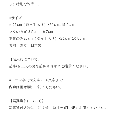
らに特別な逸品に。
●サイズ
約25cm（取っ手あり）×21cm×15.5cm
フタのみφ18.5cm ｈ7cm
本体のみ25cm（取っ手あり）×21cm×10.5cm
素材：陶器 日本製
【名入れについて】
苗字/お二人のお名前をそれぞれご指示ください。
●ローマ字（大文字）10文字まで
内容は備考欄にご記入ください。
【写真送付について】
写真送付方法はご注文後、弊社公式LINEにお送りください。