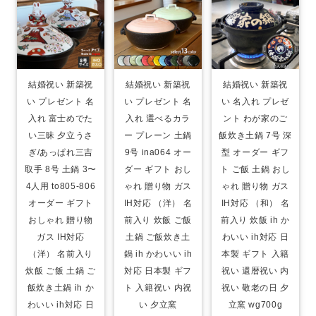
結婚祝い 新築祝
結婚祝い 新築祝
結婚祝い 新築祝
い プレゼント 名
い プレゼント 名
い 名入れ プレゼ
入れ 富士めでた
入れ 選べるカラ
ント わが家のご
い三昧 夕立うさ
ー プレーン 土鍋
飯炊き土鍋 7号 深
ぎ/あっぱれ三吉
9号 ina064 オー
型 オーダー ギフ
取手 8号 土鍋 3〜
ダー ギフト おし
ト ご飯 土鍋 おし
4人用 to805-806
ゃれ 贈り物 ガス
ゃれ 贈り物 ガス
オーダー ギフト
IH対応 （洋） 名
IH対応 （和） 名
おしゃれ 贈り物
前入り 炊飯 ご飯
前入り 炊飯 ih か
ガス IH対応
土鍋 ご飯炊き土
わいい ih対応 日
（洋） 名前入り
鍋 ih かわいい ih
本製 ギフト 入籍
炊飯 ご飯 土鍋 ご
対応 日本製 ギフ
祝い 還暦祝い 内
飯炊き土鍋 ih か
ト 入籍祝い 内祝
祝い 敬老の日 夕
わいい ih対応 日
い 夕立窯
立窯 wg700g