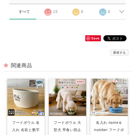
すべて
15
0
0
Save
通報する
関連商品
フードボウル 名
フードボウル 大
名入れ name＆
入れ 名前と数字
型犬 早食い防止
number フードボ