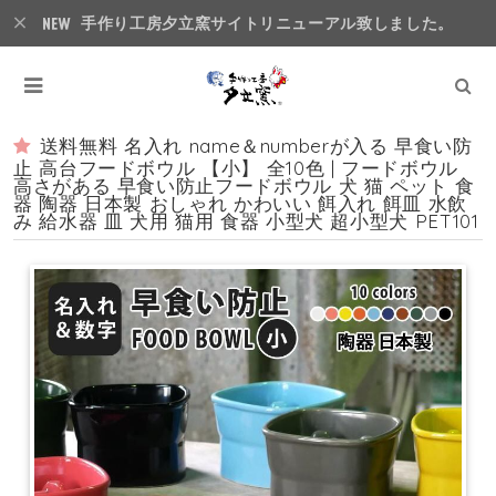
手作り工房夕立窯サイトリニューアル致しました。
送料無料 名入れ name＆numberが入る 早食い防
止 高台フードボウル 【小】 全10色 | フードボウル
高さがある 早食い防止フードボウル 犬 猫 ペット 食
器 陶器 日本製 おしゃれ かわいい 餌入れ 餌皿 水飲
み 給水器 皿 犬用 猫用 食器 小型犬 超小型犬 PET101