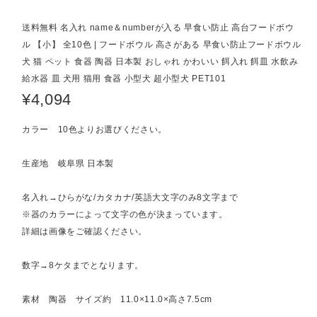
送料無料 名入れ name＆numberが入る 早食い防止 高台フードボウ
ル 【小】 全10色 | フードボウル 高さがある 早食い防止フードボウル
犬 猫 ペット 食器 陶器 日本製 おしゃれ かわいい 餌入れ 餌皿 水飲み
給水器 皿 犬用 猫用 食器 小型犬 超小型犬 PET101
¥4,094
カラー 10色よりお選びください。
生産地 岐阜県 日本製
名入れ→ひらがな/カタカナ/英語大文字のみ8文字まで
※器のカラーによって文字の色が決まっています。
詳細は画像をご確認ください。
数字→8ケタまでとなります。
素材 陶器 サイズ約 11.0×11.0×高さ7.5cm