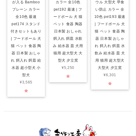
が入る Bamboo
カラー 全10色
ウル 大型犬 早食
プレーン カラー
pet192 最速 | フ
い防止 カラー 全
全10色 最速
ードボール 犬 猫
10色 pet193 最速
pet174 スタンド
ペット 食器 陶器
| フードボール 犬
付きセットもあり
日本製 おしゃれ
猫 ペット 食器 陶
| フードボール 犬
餌入れ 餌皿 水飲
器 日本製 おしゃ
猫 ペット 食器 陶
み 給水器 皿 犬用
れ 餌入れ 餌皿 水
器 日本製 おしゃ
猫用 超大型犬 大
飲み 給水器 皿 犬
れ 餌入れ 餌皿 給
型犬 夕立窯
用 猫用 超大型犬
水器 超小型犬 小
¥5,250
大型犬 夕立窯
型犬
¥6,301
¥3,565