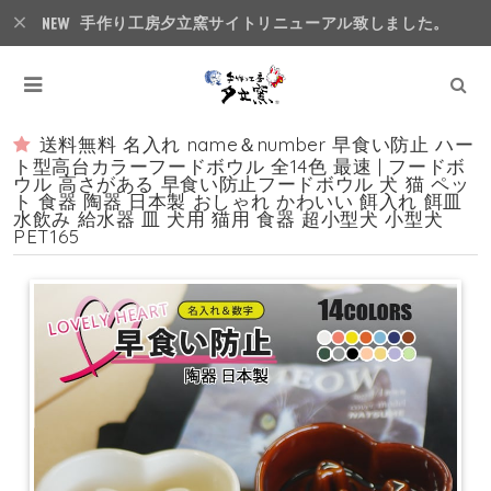
手作り工房夕立窯サイトリニューアル致しました。
送料無料 名入れ name＆number 早食い防止 ハー
ト型高台カラーフードボウル 全14色 最速 | フードボ
ウル 高さがある 早食い防止フードボウル 犬 猫 ペッ
ト 食器 陶器 日本製 おしゃれ かわいい 餌入れ 餌皿
水飲み 給水器 皿 犬用 猫用 食器 超小型犬 小型犬
PET165