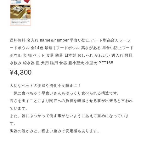
送料無料 名入れ name＆number 早食い防止 ハート型高台カラーフ
ードボウル 全14色 最速 | フードボウル 高さがある 早食い防止フード
ボウル 犬 猫 ペット 食器 陶器 日本製 おしゃれ かわいい 餌入れ 餌皿
水飲み 給水器 皿 犬用 猫用 食器 超小型犬 小型犬 PET165
¥4,300
大切なペットの肥満や消化不良防止に！
一気に食べちゃう早食いさんもゆっくり食べられる構造です。
高さを出すことにより関節への負担を軽減させる事が出来ると言われ
ています。
また、器にぶつかって倒す事がないようにあえて重めになっていま
す。
陶器の温かみと、程よい重みで安定感もあります。