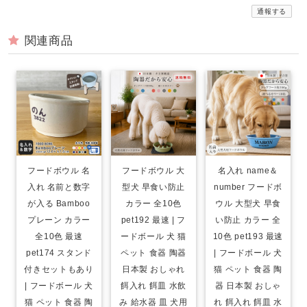
通報する
関連商品
フードボウル 名
フードボウル 大
名入れ name＆
入れ 名前と数字
型犬 早食い防止
number フードボ
が入る Bamboo
カラー 全10色
ウル 大型犬 早食
プレーン カラー
pet192 最速 | フ
い防止 カラー 全
全10色 最速
ードボール 犬 猫
10色 pet193 最速
pet174 スタンド
ペット 食器 陶器
| フードボール 犬
付きセットもあり
日本製 おしゃれ
猫 ペット 食器 陶
| フードボール 犬
餌入れ 餌皿 水飲
器 日本製 おしゃ
猫 ペット 食器 陶
み 給水器 皿 犬用
れ 餌入れ 餌皿 水