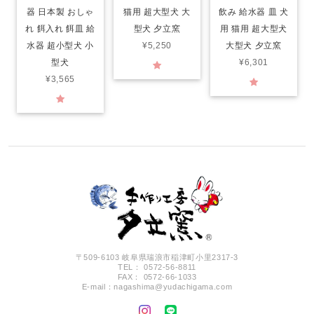
器 日本製 おしゃ
猫用 超大型犬 大
飲み 給水器 皿 犬
れ 餌入れ 餌皿 給
型犬 夕立窯
用 猫用 超大型犬
水器 超小型犬 小
¥5,250
大型犬 夕立窯
型犬
¥6,301
¥3,565
〒509-6103 岐阜県瑞浪市稲津町小里2317-3
TEL： 0572-56-8811
FAX： 0572-66-1033
E-mail：
nagashima@yudachigama.com