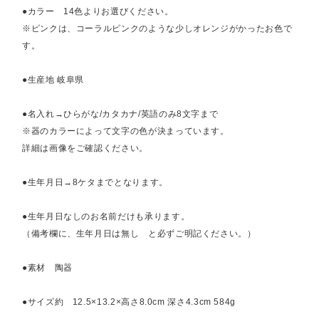
●カラー 14色よりお選びください。
※ピンクは、コーラルピンクのような少しオレンジがかったお色で
す。
●生産地 岐阜県
●名入れ→ひらがな/カタカナ/英語のみ8文字まで
※器のカラーによって文字の色が決まっています。
詳細は画像をご確認ください。
●生年月日→8ケタまでとなります。
●生年月日なしのお名前だけも承ります。
（備考欄に、生年月日は無し と必ずご明記ください。）
●素材 陶器
●サイズ約 12.5×13.2×高さ8.0cm 深さ4.3cm 584g