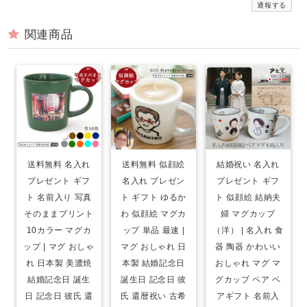
通報する
関連商品
送料無料 名入れ
送料無料 似顔絵
結婚祝い 名入れ
プレゼント ギフ
名入れ プレゼン
プレゼント ギフ
ト 名前入り 写真
ト ギフト ゆるか
ト 似顔絵 結納夫
そのままプリント
わ 似顔絵 マグカ
婦 マグカップ
10カラー マグカ
ップ 単品 最速 |
（洋） | 名入れ 食
ップ | マグ おしゃ
マグ おしゃれ 日
器 陶器 かわいい
れ 日本製 美濃焼
本製 結婚記念日
おしゃれ マグ マ
結婚記念日 誕生
誕生日 記念日 彼
グカップ ペア ペ
日 記念日 彼氏 還
氏 還暦祝い 古希
アギフト 名前入