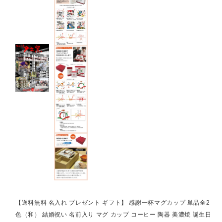
【送料無料 名入れ プレゼント ギフト】 感謝一杯マグカップ 単品全2
色（和） 結婚祝い 名前入り マグ カップ コーヒー 陶器 美濃焼 誕生日