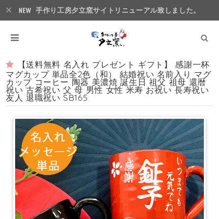
手作り工房夕立窯サイトリニューアル致しました。
【送料無料 名入れ プレゼント ギフト】 感謝一杯
マグカップ 単品全2色（和） 結婚祝い 名前入り マグ
カップ コーヒー 陶器 美濃焼 誕生日 祖父 祖母 還暦
祝い 古希祝い 父 母 男性 女性 米寿 お祝い 長寿祝い
友人 退職祝い SB165