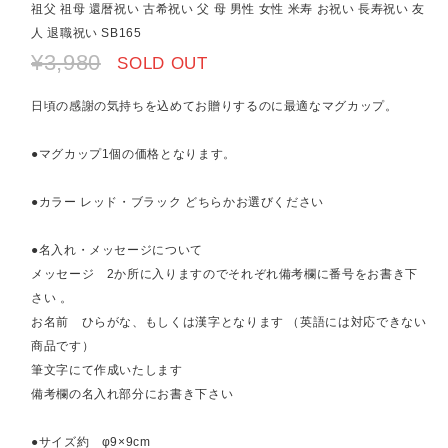
祖父 祖母 還暦祝い 古希祝い 父 母 男性 女性 米寿 お祝い 長寿祝い 友
人 退職祝い SB165
¥3,980
SOLD OUT
日頃の感謝の気持ちを込めてお贈りするのに最適なマグカップ。
●マグカップ1個の価格となります。
●カラー レッド・ブラック どちらかお選びください
●名入れ・メッセージについて
メッセージ 2か所に入りますのでそれぞれ備考欄に番号をお書き下
さい 。
お名前 ひらがな、もしくは漢字となります （英語には対応できない
商品です）
筆文字にて作成いたします
備考欄の名入れ部分にお書き下さい
●サイズ約 φ9×9cm