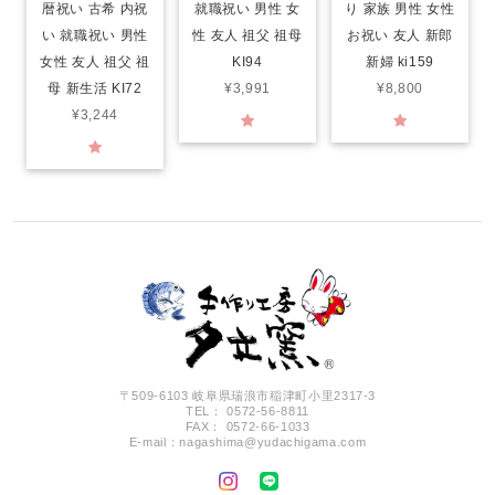
暦祝い 古希 内祝
就職祝い 男性 女
り 家族 男性 女性
い 就職祝い 男性
性 友人 祖父 祖母
お祝い 友人 新郎
女性 友人 祖父 祖
KI94
新婦 ki159
母 新生活 KI72
¥3,991
¥8,800
¥3,244
〒509-6103 岐阜県瑞浪市稲津町小里2317-3
TEL： 0572-56-8811
FAX： 0572-66-1033
E-mail：
nagashima@yudachigama.com