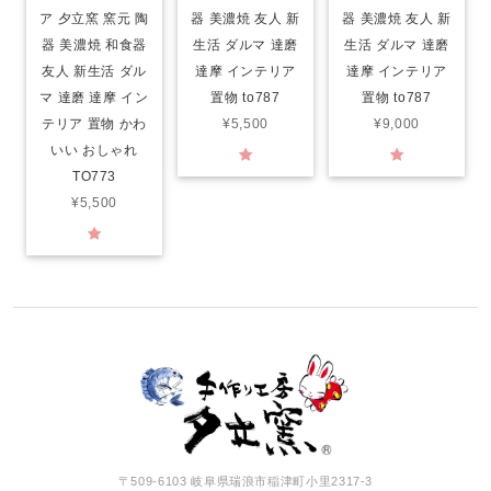
ア 夕立窯 窯元 陶
器 美濃焼 友人 新
器 美濃焼 友人 新
器 美濃焼 和食器
生活 ダルマ 達磨
生活 ダルマ 達磨
友人 新生活 ダル
達摩 インテリア
達摩 インテリア
マ 達磨 達摩 イン
置物 to787
置物 to787
テリア 置物 かわ
¥5,500
¥9,000
いい おしゃれ
TO773
¥5,500
〒509-6103 岐阜県瑞浪市稲津町小里2317-3