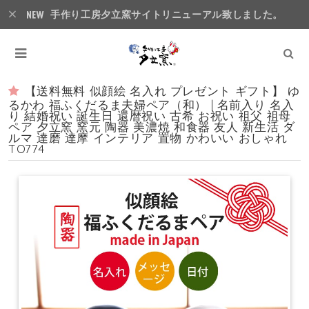
手作り工房夕立窯サイトリニューアル致しました。
【送料無料 似顔絵 名入れ プレゼント ギフト】 ゆ
るかわ 福ふくだるま夫婦ペア（和） | 名前入り 名入
り 結婚祝い 誕生日 還暦祝い 古希 お祝い 祖父 祖母
ペア 夕立窯 窯元 陶器 美濃焼 和食器 友人 新生活 ダ
ルマ 達磨 達摩 インテリア 置物 かわいい おしゃれ
TO774