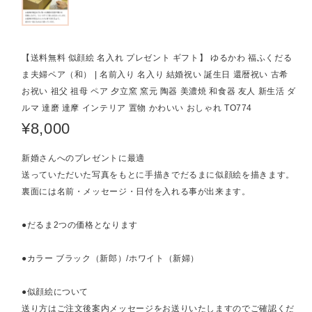
【送料無料 似顔絵 名入れ プレゼント ギフト】 ゆるかわ 福ふくだる
ま夫婦ペア（和） | 名前入り 名入り 結婚祝い 誕生日 還暦祝い 古希
お祝い 祖父 祖母 ペア 夕立窯 窯元 陶器 美濃焼 和食器 友人 新生活 ダ
ルマ 達磨 達摩 インテリア 置物 かわいい おしゃれ TO774
¥8,000
新婚さんへのプレゼントに最適
送っていただいた写真をもとに手描きでだるまに似顔絵を描きます。
裏面には名前・メッセージ・日付を入れる事が出来ます。
●だるま2つの価格となります
●カラー ブラック（新郎）/ホワイト（新婦）
●似顔絵について
送り方はご注文後案内メッセージをお送りいたしますのでご確認くだ