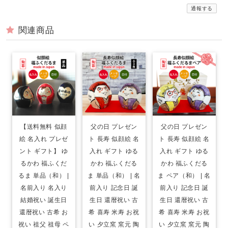
通報する
関連商品
【送料無料 似顔
父の日 プレゼン
父の日 プレゼン
絵 名入れ プレゼ
ト 長寿 似顔絵 名
ト 長寿 似顔絵 名
ント ギフト】 ゆ
入れ ギフト ゆる
入れ ギフト ゆる
るかわ 福ふくだ
かわ 福ふくだる
かわ 福ふくだる
るま 単品（和） |
ま 単品（和） | 名
ま ペア（和） | 名
名前入り 名入り
前入り 記念日 誕
前入り 記念日 誕
結婚祝い 誕生日
生日 還暦祝い 古
生日 還暦祝い 古
還暦祝い 古希 お
希 喜寿 米寿 お祝
希 喜寿 米寿 お祝
祝い 祖父 祖母 ペ
い 夕立窯 窯元 陶
い 夕立窯 窯元 陶