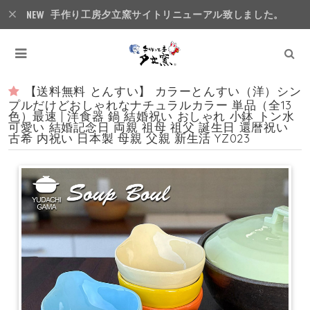
手作り工房夕立窯サイトリニューアル致しました。
【送料無料 とんすい】 カラーとんすい（洋）シン
プルだけどおしゃれなナチュラルカラー 単品（全13
色）最速 | 洋食器 鍋 結婚祝い おしゃれ 小鉢 トン水
可愛い 結婚記念日 両親 祖母 祖父 誕生日 還暦祝い
古希 内祝い 日本製 母親 父親 新生活 YZ023