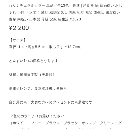
れなナチュラルカラー 単品（全13色）最速 | 洋食器 鍋 結婚祝い おし
ゃれ 小鉢 トン水 可愛い 結婚記念日 両親 祖母 祖父 誕生日 還暦祝い
古希 内祝い 日本製 母親 父親 新生活 YZ023
¥2,200
【サイズ】
直径11cm×高さ5.5cm（取っ手まで13.7cm）
とんすい1つの価格となります。
材質：磁器日本製（美濃焼）
※電子レンジ、食器洗浄機：使用可
自分用にも、大切な方へのプレゼントにも最適です
13色のカラーよりお選びください
（ホワイト・ブルー・ブラウン・ブラック・オレンジ・グリーン・グ