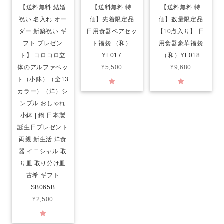
【送料無料 結婚
【送料無料 特
【送料無料 特
祝い 名入れ オー
価】先着限定品
価】数量限定品
ダー 新築祝い ギ
日用食器ペアセッ
【10点入り】 日
フト プレゼン
ト福袋 （和）
用食器豪華福袋
ト】 コロコロ立
YF017
（和）YF018
体のアルファベッ
¥5,500
¥9,680
ト（小鉢）（全13
カラー）（洋）シ
ンプル おしゃれ
小鉢 | 鍋 日本製
誕生日プレゼント
両親 新生活 洋食
器 イニシャル 取
り皿 取り分け皿
古希 ギフト
SB065B
¥2,500