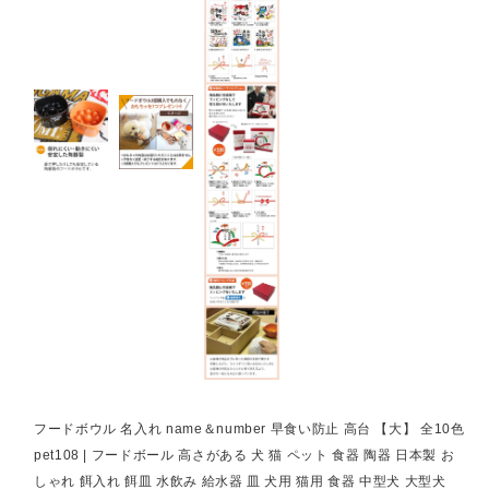
フードボウル 名入れ name＆number 早食い防止 高台 【大】 全10色
pet108 | フードボール 高さがある 犬 猫 ペット 食器 陶器 日本製 お
しゃれ 餌入れ 餌皿 水飲み 給水器 皿 犬用 猫用 食器 中型犬 大型犬