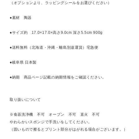
（オプションより、ラッピングシールをお選びください）
●素材 陶器
●サイズ約 17.0×17.0×高さ9.0cm 深さ5.5cm 900g
●送料無料（北海道・沖縄・離島別途運賃）宅急便
●岐阜県 日本製
●納期 商品ページ記載の納期情報をご確認ください。
取り扱いについて
※食器洗浄機 不可 オーブン 不可 直火 不可
やわらかいスポンジで手洗いをしてください。
（固いもので擦るとプリント部分がはがれる場合がございます。）