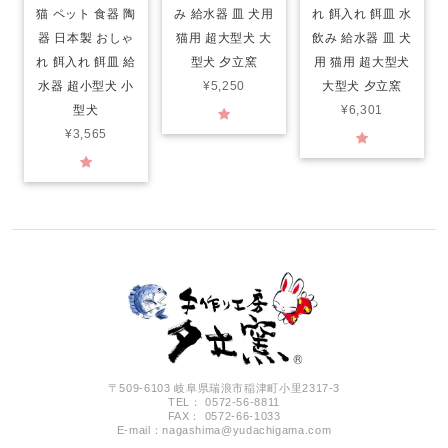
猫 ペット 食器 陶
み 給水器 皿 犬用
れ 餌入れ 餌皿 水
器 日本製 おしゃ
猫用 超大型犬 大
飲み 給水器 皿 犬
れ 餌入れ 餌皿 給
型犬 夕立窯
用 猫用 超大型犬
水器 超小型犬 小
¥5,250
大型犬 夕立窯
型犬
¥6,301
¥3,565
〒509-6103 岐阜県瑞浪市稲津町小里2317-3
TEL： 0572-56-8811
FAX： 0572-66-1033
E-mail：
nagashima@yudachigama.com