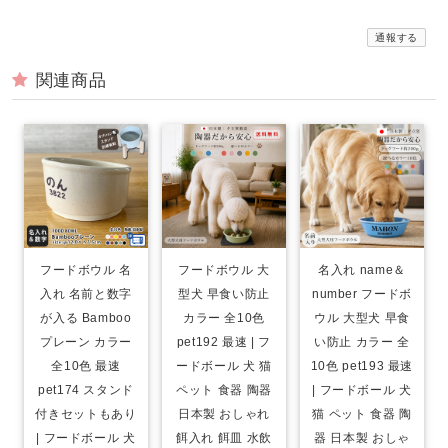
通報する
関連商品
フードボウル 名
フードボウル 大
名入れ name＆
入れ 名前と数字
型犬 早食い防止
number フードボ
が入る Bamboo
カラー 全10色
ウル 大型犬 早食
プレーン カラー
pet192 最速 | フ
い防止 カラー 全
全10色 最速
ードボール 犬 猫
10色 pet193 最速
pet174 スタンド
ペット 食器 陶器
| フードボール 犬
付きセットもあり
日本製 おしゃれ
猫 ペット 食器 陶
| フードボール 犬
餌入れ 餌皿 水飲
器 日本製 おしゃ