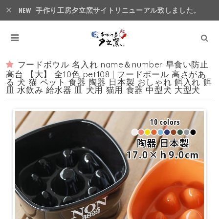
手作り工房夕立窯サイトリニューアル致しました。
フードボウル 名入れ name＆number 早食い防止
高台 【大】 全10色 pet108 | フードボール 高さがあ
る 犬 猫 ペット 食器 陶器 日本製 おしゃれ 餌入れ 餌
皿 水飲み 給水器 皿 犬用 猫用 食器 中型犬 大型犬