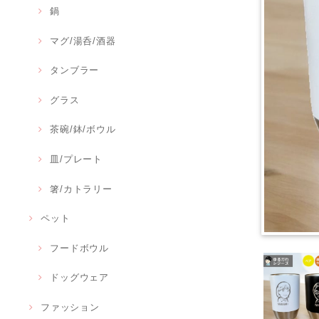
鍋
マグ/湯呑/酒器
タンブラー
グラス
茶碗/鉢/ボウル
皿/プレート
箸/カトラリー
ペット
フードボウル
ドッグウェア
ファッション