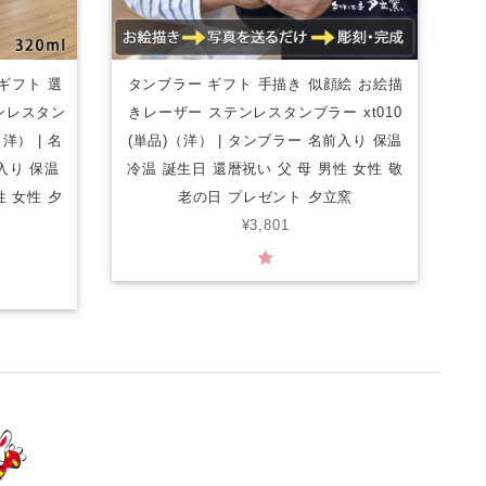
ギフト 選
タンブラー ギフト 手描き 似顔絵 お絵描
ンレスタン
きレーザー ステンレスタンブラー xt010
洋） | 名
(単品)（洋） | タンブラー 名前入り 保温
入り 保温
冷温 誕生日 還暦祝い 父 母 男性 女性 敬
性 女性 夕
老の日 プレゼント 夕立窯
¥3,801