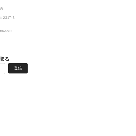
2317-3
ma.com
取る
登録