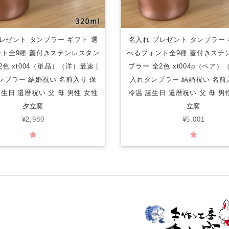
レゼント タンブラー ギフト 選
名入れ プレゼント タンブラー 
ト全9種 蓋付きステンレスタン
べるフォント全9種 蓋付きステ
2色 xt004（単品）（洋）最速 |
ブラー 全2色 xt004p（ペア）（
ンブラー 結婚祝い 名前入り 保
入れタンブラー 結婚祝い 名前
誕生日 還暦祝い 父 母 男性 女性
冷温 誕生日 還暦祝い 父 母 男
夕立窯
立窯
¥2,980
¥5,001