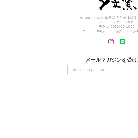
〒509-6103 岐阜県瑞浪市稲津町小里
TEL： 0572-56-8811
FAX： 0572-66-1033
E-mail：
nagashima@yudachiga
メールマガジンを受け