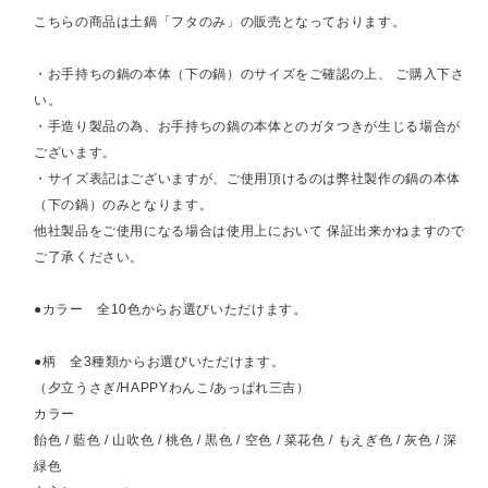
こちらの商品は土鍋「フタのみ」の販売となっております。
・お手持ちの鍋の本体（下の鍋）のサイズをご確認の上、 ご購入下さ
い。
・手造り製品の為、お手持ちの鍋の本体とのガタつきが生じる場合が
ございます。
・サイズ表記はございますが、ご使用頂けるのは弊社製作の鍋の本体
（下の鍋）のみとなります。
他社製品をご使用になる場合は使用上において 保証出来かねますので
ご了承ください。
●カラー 全10色からお選びいただけます。
●柄 全3種類からお選びいただけます。
（夕立うさぎ/HAPPYわんこ/あっぱれ三吉）
カラー
飴色 / 藍色 / 山吹色 / 桃色 / 黒色 / 空色 / 菜花色 / もえぎ色 / 灰色 / 深
緑色