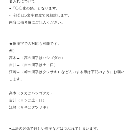
名入れについて
●「〇〇家の鍋」となります。
○○部分は5文字程度でお願致します。
内容は備考欄にご記入ください。
★旧漢字での対応も可能です。
例）
高木→（高の漢字はハシゴダカ）
吉川→（吉の漢字は土・口）
江崎→（崎の漢字はタツサキ）など入力する際は下記のようにお願い
します。
高木（タカはハシゴダカ）
吉川（ヨシは土・口）
江崎（サキはタツサキ）
●工法の関係で難しい漢字などはつぶれてしまいます。