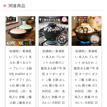
関連商品
結婚祝い 新築祝
結婚祝い 新築祝
結婚祝い 新築祝
い プレゼント 名
い 名入れ プレゼ
い 名入れ プレゼ
入れ 選べるカラ
ント わが家のご
ント ゆるかわ ご
ー プレーン 土鍋
飯炊き土鍋 7号 深
飯炊き土鍋 7号 深
9号 ina064 オー
型 オーダー ギフ
型 オーダー ギフ
ダー ギフト おし
ト ご飯 土鍋 おし
ト ご飯 土鍋 おし
ゃれ 贈り物 ガス
ゃれ 贈り物 ガス
ゃれ 贈り物 ガス
IH対応 （洋） 名
IH対応 （和） 名
IH対応 （和） 名
前入り 炊飯 ご飯
前入り 炊飯 ih か
前入り 炊飯 ih か
土鍋 ご飯炊き土
わいい ih対応 日
わいい ih対応 日