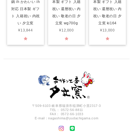
鍋 ih かわいい ih
本製 ギフト 入籍
本製 ギフト 入籍
対応 日本製 ギフ
祝い 還暦祝い 内
祝い 還暦祝い 内
ト 入籍祝い 内祝
祝い 敬老の日 夕
祝い 敬老の日 夕
い 夕立窯
立窯 wg700g
立窯 ki164
¥13,844
¥12,000
¥13,000
〒509-6103 岐阜県瑞浪市稲津町小里2317-3
TEL： 0572-56-8811
FAX： 0572-66-1033
E-mail：
nagashima@yudachigama.com