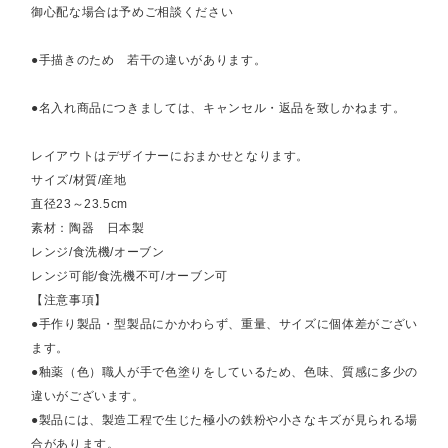
御心配な場合は予めご相談ください
●手描きのため 若干の違いがあります。
●名入れ商品につきましては、キャンセル・返品を致しかねます。
レイアウトはデザイナーにおまかせとなります。
サイズ/材質/産地
直径23～23.5cm
素材：陶器 日本製
レンジ/食洗機/オーブン
レンジ可能/食洗機不可/オーブン可
【注意事項】
●手作り製品・型製品にかかわらず、重量、サイズに個体差がござい
ます。
●釉薬（色）職人が手で色塗りをしているため、色味、質感に多少の
違いがございます。
●製品には、製造工程で生じた極小の鉄粉や小さなキズが見られる場
合があります。