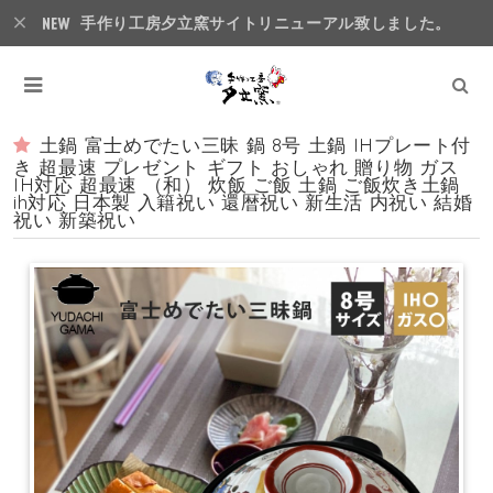
手作り工房夕立窯サイトリニューアル致しました。
土鍋 富士めでたい三昧 鍋 8号 土鍋 IHプレート付
き 超最速 プレゼント ギフト おしゃれ 贈り物 ガス
IH対応 超最速 （和） 炊飯 ご飯 土鍋 ご飯炊き土鍋
ih対応 日本製 入籍祝い 還暦祝い 新生活 内祝い 結婚
祝い 新築祝い