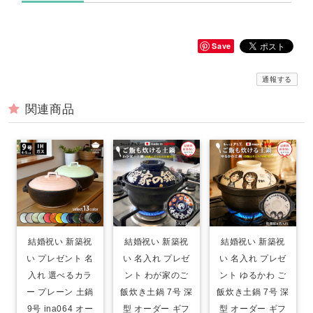
Save
通報する
関連商品
結婚祝い 新築祝
結婚祝い 新築祝
結婚祝い 新築祝
い プレゼント 名
い 名入れ プレゼ
い 名入れ プレゼ
入れ 選べるカラ
ント わが家のご
ント ゆるかわ ご
ー プレーン 土鍋
飯炊き土鍋 7号 深
飯炊き土鍋 7号 深
9号 ina064 オー
型 オーダー ギフ
型 オーダー ギフ