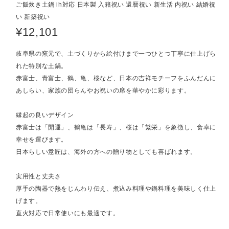
ご飯炊き土鍋 ih対応 日本製 入籍祝い 還暦祝い 新生活 内祝い 結婚祝
い 新築祝い
¥12,101
岐阜県の窯元で、土づくりから絵付けまで一つひとつ丁寧に仕上げら
れた特別な土鍋。
赤富士、青富士、鶴、亀、桜など、日本の吉祥モチーフをふんだんに
あしらい、家族の団らんやお祝いの席を華やかに彩ります。
縁起の良いデザイン
赤富士は「開運」、鶴亀は「長寿」、桜は「繁栄」を象徴し、食卓に
幸せを運びます。
日本らしい意匠は、海外の方への贈り物としても喜ばれます。
実用性と丈夫さ
厚手の陶器で熱をじんわり伝え、煮込み料理や鍋料理を美味しく仕上
げます。
直火対応で日常使いにも最適です。