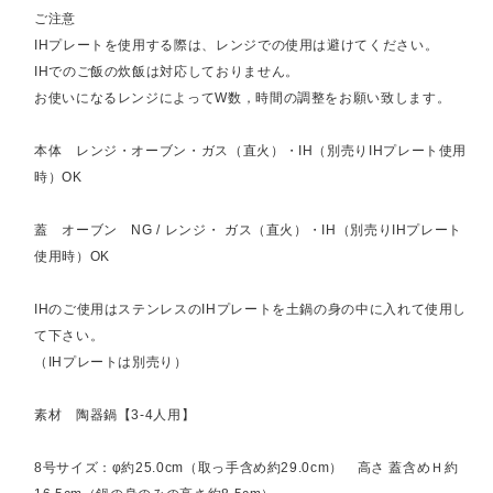
ご注意
IHプレートを使用する際は、レンジでの使用は避けてください。
IHでのご飯の炊飯は対応しておりません。
お使いになるレンジによってW数，時間の調整をお願い致します。
本体 レンジ・オーブン・ガス（直火）・IH（別売りIHプレート使用
時）OK
蓋 オーブン NG / レンジ・ ガス（直火）・IH（別売りIHプレート
使用時）OK
IHのご使用はステンレスのIHプレートを土鍋の身の中に入れて使用し
て下さい。
（IHプレートは別売り）
素材 陶器鍋【3-4人用】
8号サイズ：φ約25.0cm（取っ手含め約29.0cm） 高さ 蓋含めＨ約