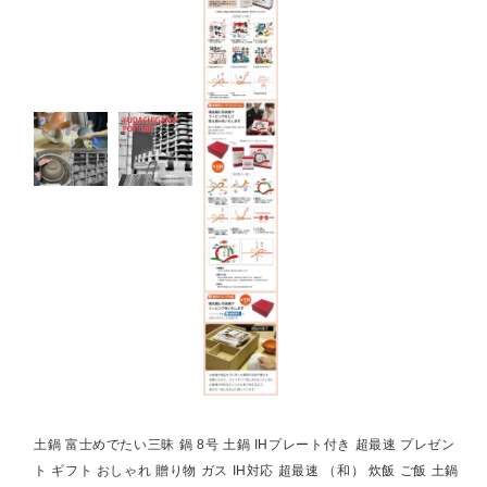
土鍋 富士めでたい三昧 鍋 8号 土鍋 IHプレート付き 超最速 プレゼン
ト ギフト おしゃれ 贈り物 ガス IH対応 超最速 （和） 炊飯 ご飯 土鍋