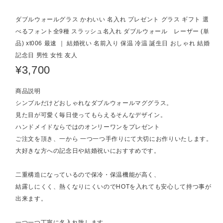
ダブルウォールグラス かわいい 名入れ プレゼント グラス ギフト 選
べるフォント全9種 スラッシュ名入れ ダブルウォール レーザー (単
品) xt006 最速 ｜ 結婚祝い 名前入り 保温 冷温 誕生日 おしゃれ 結婚
記念日 男性 女性 友人
¥3,700
商品説明
シンプルだけどおしゃれなダブルウォールマググラス。
見た目が可愛く毎日使ってもらえるそんなデザイン。
ハンドメイドならではのオンリーワンをプレゼント
ご注文を頂き、一から 一つ一つ手作りにて大切にお作りいたします。
大好きな方への記念日や結婚祝いにおすすめです。
二重構造になっているので保冷・保温機能が高く、
結露しにくく、熱くなりにくいのでHOTを入れても安心して持つ事が
出来ます。
一つ一つ丁寧に名入れ致します