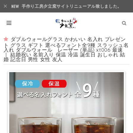
手作り工房夕立窯サイトリニューアル致しました。
ダブルウォールグラス かわいい 名入れ プレゼン
ト グラス ギフト 選べるフォント全9種 スラッシュ名
入れ ダブルウォール レーザー (単品) xt006 最速
｜ 結婚祝い 名前入り 保温 冷温 誕生日 おしゃれ 結
婚 記念日 男性 女性 友人