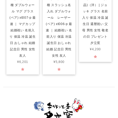
種 ダブルウォー
種 スラッシュ名
品)（洋） | ジョ
ル マグ グラス
入れ ダブルウォ
ッキ グラス 名前
(ペア) xt007-p 最
ール レーザー
入り 保温 冷温 誕
速 ｜ マグカップ
(ペア) xt006-p 最
生日 還暦祝い 父
結婚祝い 名前入
速 ｜ 結婚祝い 名
母 男性 女性 敬老
り 保温 冷温 誕生
前入り 保温 冷温
の日 プレゼント
日 おしゃれ 結婚
誕生日 おしゃれ
夕立窯
記念日 男性 女性
結婚 記念日 男性
¥4,200
友人
女性 友人
¥6,201
¥5,800