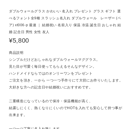
ダブルウォールグラス かわいい 名入れ プレゼント グラス ギフト 選
べるフォント全9種 スラッシュ名入れ ダブルウォール レーザー (ペ
ア) xt006-p 最速 ｜ 結婚祝い 名前入り 保温 冷温 誕生日 おしゃれ 結
婚 記念日 男性 女性 友人
¥5,800
商品説明
シンプルだけどおしゃれなダブルウォールマググラス。
見た目が可愛く毎日使ってもらえるそんなデザイン。
ハンドメイドならではのオンリーワンをプレゼント
ご注文を頂き、一から 一つ一つ手作りにて大切にお作りいたします。
大好きな方への記念日や結婚祝いにおすすめです。
二重構造になっているので保冷・保温機能が高く、
結露しにくく、熱くなりにくいのでHOTを入れても安心して持つ事が
出来ます。
一つ一つ丁寧に名入れ致します