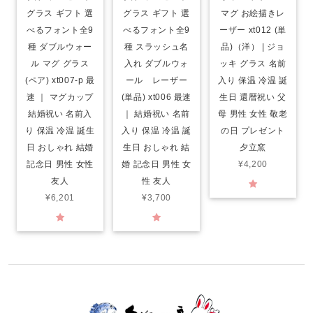
グラス ギフト 選
グラス ギフト 選
マグ お絵描きレ
べるフォント全9
べるフォント全9
ーザー xt012 (単
種 ダブルウォー
種 スラッシュ名
品)（洋） | ジョ
ル マグ グラス
入れ ダブルウォ
ッキ グラス 名前
(ペア) xt007-p 最
ール レーザー
入り 保温 冷温 誕
速 ｜ マグカップ
(単品) xt006 最速
生日 還暦祝い 父
結婚祝い 名前入
｜ 結婚祝い 名前
母 男性 女性 敬老
り 保温 冷温 誕生
入り 保温 冷温 誕
の日 プレゼント
日 おしゃれ 結婚
生日 おしゃれ 結
夕立窯
記念日 男性 女性
婚 記念日 男性 女
¥4,200
友人
性 友人
¥6,201
¥3,700