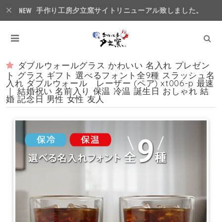
手作り工房夕立窯サイトリニューアル致しました。
ダブルウォールグラス かわいい 名入れ プレゼン
ト グラス ギフト 選べるフォント全9種 スラッシュ名
入れ ダブルウォール レーザー (ペア) xt006-p 最速
｜ 結婚祝い 名前入り 保温 冷温 誕生日 おしゃれ 結
婚 記念日 男性 女性 友人