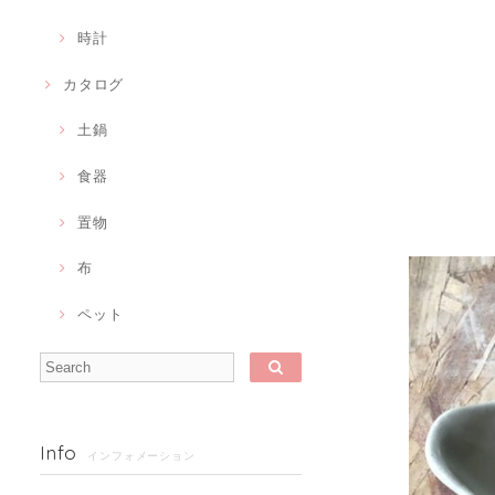
時計
カタログ
土鍋
食器
置物
布
ペット
Info
インフォメーション