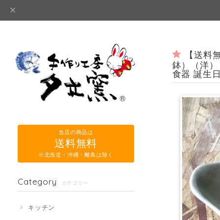
【送料無
鉢）（洋） 
食器 誕生日
当店の商品は
送料無料
※北海道・沖縄・離島は除く
Category
カテゴリー
キッチン