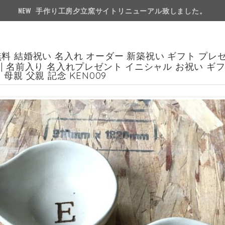
手作り工房夕立窯サイトリニューアル致しました。
料 結婚祝い 名入れ オーダー 新築祝い ギフト プレ
| 名前入り 名入れプレゼント イニシャル お祝い ギ
 母親 父親 記念 KEN009