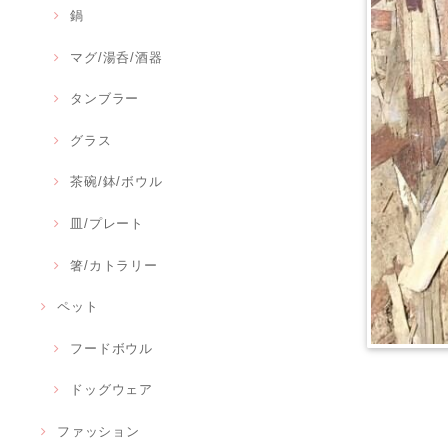
鍋
マグ/湯呑/酒器
タンブラー
グラス
茶碗/鉢/ボウル
皿/プレート
箸/カトラリー
ペット
フードボウル
ドッグウェア
ファッション