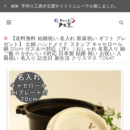
手作り工房夕立窯サイトリニューアル致しました。
【送料無料 結婚祝い 名入れ 新築祝い ギフト プレ
ゼント】 土鍋 ハンドメイド スタンプ キャセロール
鍋 20cm ガス＆IH対応（洋） | おしゃれ 名前入り 鍋
ご飯 ih かわいい ih対応 日本製 結婚 祝い お祝い 入
籍祝い 名入り 記念日 新生活 クリスマス TO647