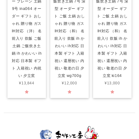
ー プレーン 土鍋
飯炊き土鍋 7号 深
飯炊き土鍋 7号 深
9号 ina064 オー
型 オーダー ギフ
型 オーダー ギフ
ダー ギフト おし
ト ご飯 土鍋 おし
ト ご飯 土鍋 おし
ゃれ 贈り物 ガス
ゃれ 贈り物 ガス
ゃれ 贈り物 ガス
IH対応 （洋） 名
IH対応 （和） 名
IH対応 （和） 名
前入り 炊飯 ご飯
前入り 炊飯 ih か
前入り 炊飯 ih か
土鍋 ご飯炊き土
わいい ih対応 日
わいい ih対応 日
鍋 ih かわいい ih
本製 ギフト 入籍
本製 ギフト 入籍
対応 日本製 ギフ
祝い 還暦祝い 内
祝い 還暦祝い 内
ト 入籍祝い 内祝
祝い 敬老の日 夕
祝い 敬老の日 夕
い 夕立窯
立窯 wg700g
立窯 ki164
¥13,844
¥12,000
¥13,000