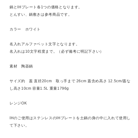
鍋とIHプレート各1つの価格となります。
とんすい、鍋敷きは参考商品です。
カラー ホワイト
名入れアルファベット文字となります。
名入れは10文字程度まで。（必ず備考に明記下さい）
素材 陶器鍋
サイズ約 蓋 直径20cm 取っ手まで 26cm 蓋含め高さ 12.5cm/蓋な
し高さ10cm 容量1.5L 重量1796g
レンジOK
IHのご使用はステンレスのIHプレートを土鍋の身の中に入れて使用し
て下さい。