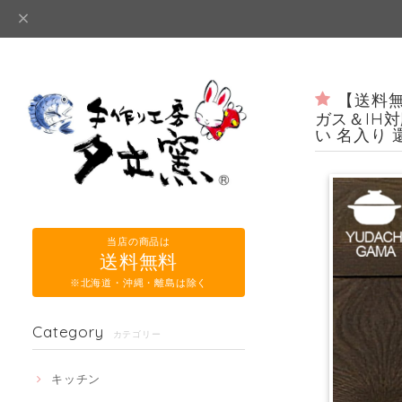
【送料無
ガス＆IH対
い 名入り 
当店の商品は
送料無料
※北海道・沖縄・離島は除く
Category
カテゴリー
キッチン