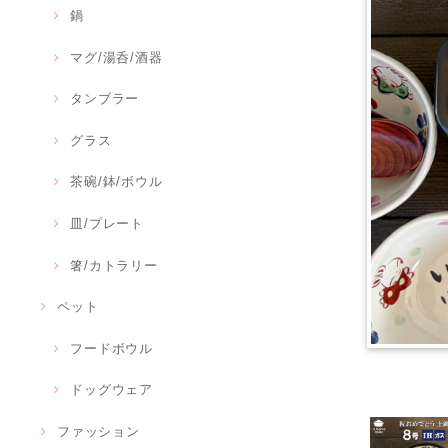
鍋
マグ/湯呑/酒器
タンブラー
グラス
茶碗/鉢/ボウル
皿/プレート
箸/カトラリー
ペット
フードボウル
ドッグウェア
ファッション