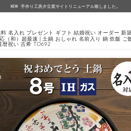
手作り工房夕立窯サイトリニューアル致しました。
料 名入れ プレゼント ギフト 結婚祝い オーダー 新
応（和）超最速 | 土鍋 おしゃれ 名前入り 鍋 炊飯 ご飯 
還暦祝い 古希 TO692