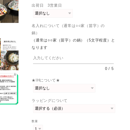
出荷日 3営業日
名入れについて（通常は○○家（苗字）の
鍋）
（通常は○○家（苗字）の鍋）（5文字程度）と
なります
0
/
5
★IHについて★
ラッピングについて
数量