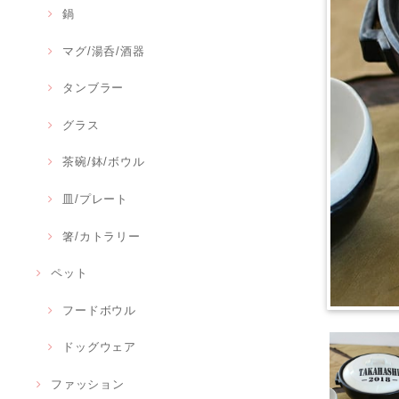
鍋
マグ/湯呑/酒器
タンブラー
グラス
茶碗/鉢/ボウル
皿/プレート
箸/カトラリー
ペット
フードボウル
ドッグウェア
ファッション