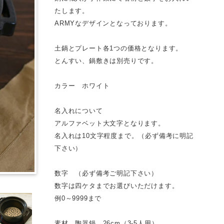
たします。
ARMYなデザインとなっております。
土鍋とプレート各1つの価格となります。
とんすい、鍋敷きは別売りです。
カラー ホワイト
名入れについて
アルファベット大文字となります。
名入れは10文字程度まで。（必ず備考に明記
下さい）
数字 （必ず備考ご明記下さい）
数字は四ケタまでお選びいただけます。
例0～9999まで
素材 陶器鍋 26cm（3-5人用）