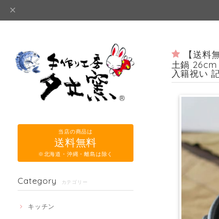
【送料無
土鍋 26c
入籍祝い 記
当店の商品は
送料無料
※北海道・沖縄・離島は除く
Category
カテゴリー
キッチン