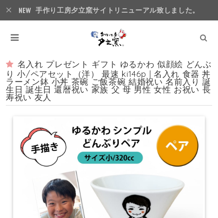
手作り工房夕立窯サイトリニューアル致しました。
名入れ プレゼント ギフト ゆるかわ 似顔絵 どんぶ
り 小/ペアセット（洋） 最速 ki146p | 名入れ 食器 丼
ラーメン鉢 小丼 茶碗 ご飯茶碗 結婚祝い 名前入り 誕
生日 誕生日 還暦祝い 家族 父 母 男性 女性 お祝い 長
寿祝い 友人