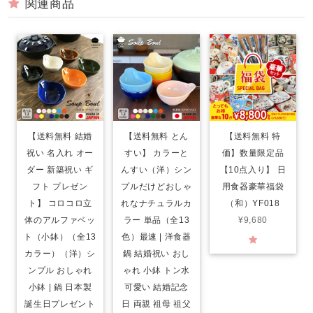
関連商品
【送料無料 結婚
【送料無料 とん
【送料無料 特
祝い 名入れ オー
すい】 カラーと
価】数量限定品
ダー 新築祝い ギ
んすい（洋）シン
【10点入り】 日
フト プレゼン
プルだけどおしゃ
用食器豪華福袋
ト】 コロコロ立
れなナチュラルカ
（和）YF018
体のアルファベッ
ラー 単品（全13
¥9,680
ト（小鉢）（全13
色）最速 | 洋食器
カラー）（洋）シ
鍋 結婚祝い おし
ンプル おしゃれ
ゃれ 小鉢 トン水
小鉢 | 鍋 日本製
可愛い 結婚記念
誕生日プレゼント
日 両親 祖母 祖父