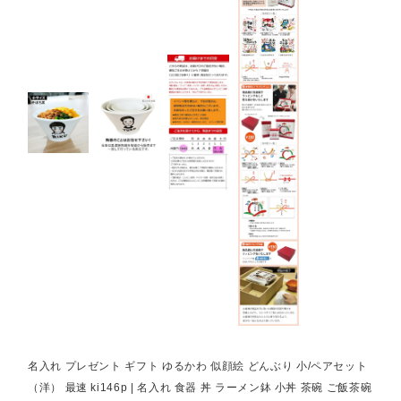
名入れ プレゼント ギフト ゆるかわ 似顔絵 どんぶり 小/ペアセット
（洋） 最速 ki146p | 名入れ 食器 丼 ラーメン鉢 小丼 茶碗 ご飯茶碗