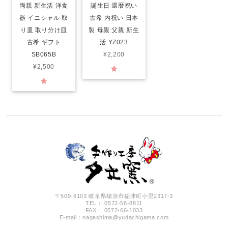
両親 新生活 洋食
誕生日 還暦祝い
器 イニシャル 取
古希 内祝い 日本
り皿 取り分け皿
製 母親 父親 新生
古希 ギフト
活 YZ023
SB065B
¥2,200
¥2,500
〒509-6103 岐阜県瑞浪市稲津町小里2317-3
TEL： 0572-56-8811
FAX： 0572-66-1033
E-mail：
nagashima@yudachigama.com