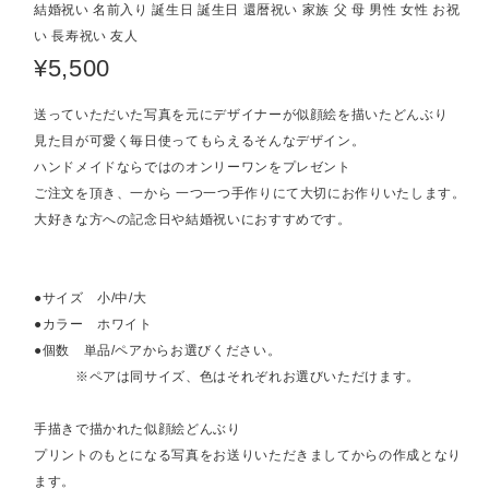
結婚祝い 名前入り 誕生日 誕生日 還暦祝い 家族 父 母 男性 女性 お祝
い 長寿祝い 友人
¥5,500
送っていただいた写真を元にデザイナーが似顔絵を描いたどんぶり
見た目が可愛く毎日使ってもらえるそんなデザイン。
ハンドメイドならではのオンリーワンをプレゼント
ご注文を頂き、一から 一つ一つ手作りにて大切にお作りいたします。
大好きな方への記念日や結婚祝いにおすすめです。
●サイズ 小/中/大
●カラー ホワイト
●個数 単品/ペアからお選びください。
※ペアは同サイズ、色はそれぞれお選びいただけます。
手描きで描かれた似顔絵どんぶり
プリントのもとになる写真をお送りいただきましてからの作成となり
ます。